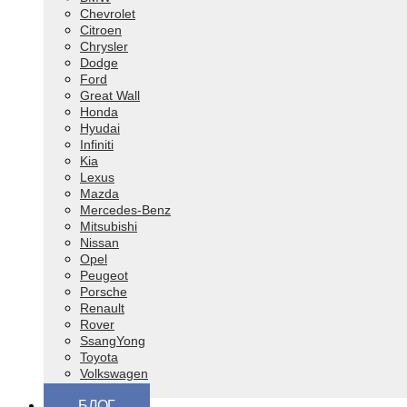
Chevrolet
Citroen
Chrysler
Dodge
Ford
Great Wall
Honda
Hyudai
Infiniti
Kia
Lexus
Mazda
Mercedes-Benz
Mitsubishi
Nissan
Opel
Peugeot
Porsche
Renault
Rover
SsangYong
Toyota
Volkswagen
ВАЗ (Lada)
БЛОГ