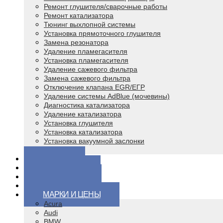
Ремонт глушителя/сварочные работы
Ремонт катализатора
Тюнинг выхлопной системы
Установка прямоточного глушителя
Замена резонатора
Удаление пламегасителя
Установка пламегасителя
Удаление сажевого фильтра
Замена сажевого фильтра
Отключение клапана EGR/ЕГР
Удаление системы AdBlue (мочевины)
Диагностика катализатора
Удаление катализатора
Установка глушителя
Установка катализатора
Установка вакуумной заслонки
Чип тюнинг
ЦЕНЫ
ВОПРОСЫ
КОНТАКТЫ
ВИДЕО
МАРКИ И ЦЕНЫ
Acura
Audi
BMW