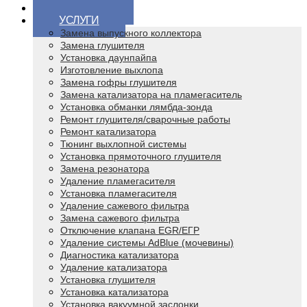
ГЛАВНАЯ
УСЛУГИ
Замена выпускного коллектора
Замена глушителя
Установка даунпайпа
Изготовление выхлопа
Замена гофры глушителя
Замена катализатора на пламегаситель
Установка обманки лямбда-зонда
Ремонт глушителя/сварочные работы
Ремонт катализатора
Тюнинг выхлопной системы
Установка прямоточного глушителя
Замена резонатора
Удаление пламегасителя
Установка пламегасителя
Удаление сажевого фильтра
Замена сажевого фильтра
Отключение клапана EGR/ЕГР
Удаление системы AdBlue (мочевины)
Диагностика катализатора
Удаление катализатора
Установка глушителя
Установка катализатора
Установка вакуумной заслонки