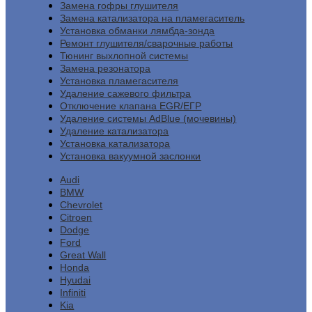
Замена гофры глушителя
Замена катализатора на пламегаситель
Установка обманки лямбда-зонда
Ремонт глушителя/сварочные работы
Тюнинг выхлопной системы
Замена резонатора
Установка пламегасителя
Удаление сажевого фильтра
Отключение клапана EGR/ЕГР
Удаление системы AdBlue (мочевины)
Удаление катализатора
Установка катализатора
Установка вакуумной заслонки
Audi
BMW
Chevrolet
Citroen
Dodge
Ford
Great Wall
Honda
Hyudai
Infiniti
Kia