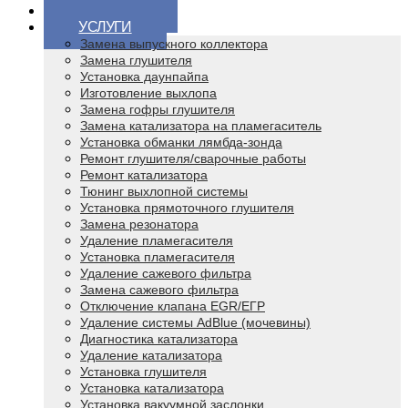
ГЛАВНАЯ
УСЛУГИ
Замена выпускного коллектора
Замена глушителя
Установка даунпайпа
Изготовление выхлопа
Замена гофры глушителя
Замена катализатора на пламегаситель
Установка обманки лямбда-зонда
Ремонт глушителя/сварочные работы
Ремонт катализатора
Тюнинг выхлопной системы
Установка прямоточного глушителя
Замена резонатора
Удаление пламегасителя
Установка пламегасителя
Удаление сажевого фильтра
Замена сажевого фильтра
Отключение клапана EGR/ЕГР
Удаление системы AdBlue (мочевины)
Диагностика катализатора
Удаление катализатора
Установка глушителя
Установка катализатора
Установка вакуумной заслонки