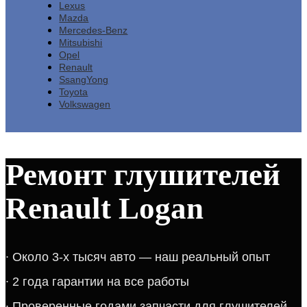
Lexus
Mazda
Mercedes-Benz
Mitsubishi
Opel
Renault
SsangYong
Toyota
Volkswagen
Ремонт глушителей
Renault Logan
​∙​ ​Около 3-х тысяч авто — наш реальный опыт​​​​​​
∙​ 2 года гарантии на все работы​​​
∙​ Проверенные годами запчасти для глушителей​