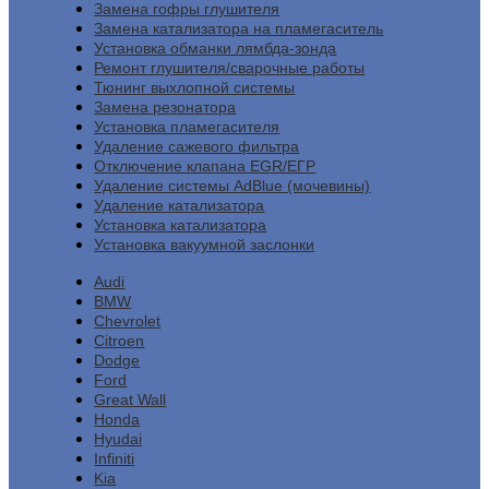
Замена гофры глушителя
Замена катализатора на пламегаситель
Установка обманки лямбда-зонда
Ремонт глушителя/сварочные работы
Тюнинг выхлопной системы
Замена резонатора
Установка пламегасителя
Удаление сажевого фильтра
Отключение клапана EGR/ЕГР
Удаление системы AdBlue (мочевины)
Удаление катализатора
Установка катализатора
Установка вакуумной заслонки
Audi
BMW
Chevrolet
Citroen
Dodge
Ford
Great Wall
Honda
Hyudai
Infiniti
Kia