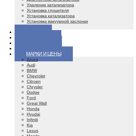
Удаление катализатора
Установка глушителя
Установка катализатора
Установка вакуумной заслонки
Чип тюнинг
ЦЕНЫ
ВОПРОСЫ
КОНТАКТЫ
ВИДЕО
МАРКИ И ЦЕНЫ
Acura
Audi
BMW
Chevrolet
Citroen
Chrysler
Dodge
Ford
Great Wall
Honda
Hyudai
Infiniti
Kia
Lexus