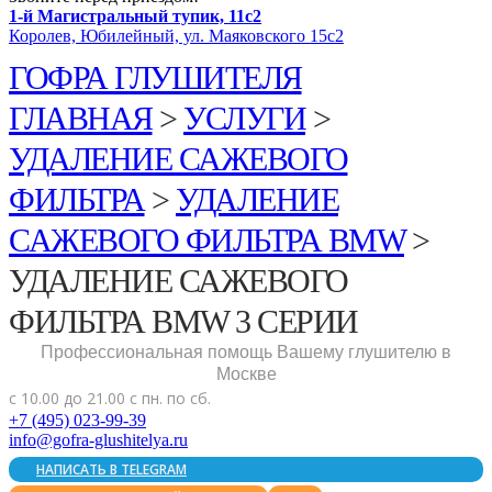
1-й Магистральный тупик, 11с2
Королев, Юбилейный, ул. Маяковского 15с2
ГОФРА ГЛУШИТЕЛЯ
ГЛАВНАЯ
>
УСЛУГИ
>
УДАЛЕНИЕ САЖЕВОГО
ФИЛЬТРА
>
УДАЛЕНИЕ
САЖЕВОГО ФИЛЬТРА BMW
>
УДАЛЕНИЕ САЖЕВОГО
ФИЛЬТРА BMW 3 СЕРИИ
Профессиональная помощь Вашему глушителю в
Москве
с 10.00 до 21.00 с пн. по сб.
+7 (495) 023-99-39
info@gofra-glushitelya.ru
НАПИСАТЬ В TELEGRAM