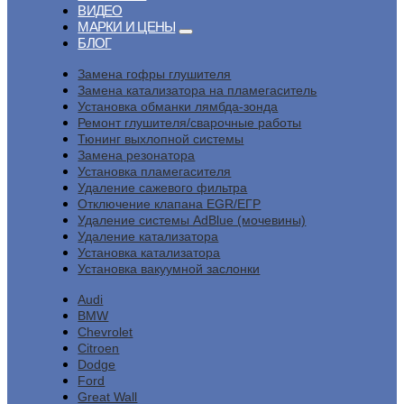
ВИДЕО
МАРКИ И ЦЕНЫ
БЛОГ
Замена гофры глушителя
Замена катализатора на пламегаситель
Установка обманки лямбда-зонда
Ремонт глушителя/сварочные работы
Тюнинг выхлопной системы
Замена резонатора
Установка пламегасителя
Удаление сажевого фильтра
Отключение клапана EGR/ЕГР
Удаление системы AdBlue (мочевины)
Удаление катализатора
Установка катализатора
Установка вакуумной заслонки
Audi
BMW
Chevrolet
Citroen
Dodge
Ford
Great Wall