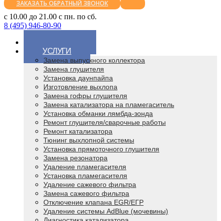
ЗАКАЗАТЬ ОБРАТНЫЙ ЗВОНОК
с 10.00 до 21.00 с пн. по сб.
8 (495) 946-80-90
ГЛАВНАЯ
УСЛУГИ
Замена выпускного коллектора
Замена глушителя
Установка даунпайпа
Изготовление выхлопа
Замена гофры глушителя
Замена катализатора на пламегаситель
Установка обманки лямбда-зонда
Ремонт глушителя/сварочные работы
Ремонт катализатора
Тюнинг выхлопной системы
Установка прямоточного глушителя
Замена резонатора
Удаление пламегасителя
Установка пламегасителя
Удаление сажевого фильтра
Замена сажевого фильтра
Отключение клапана EGR/ЕГР
Удаление системы AdBlue (мочевины)
Диагностика катализатора