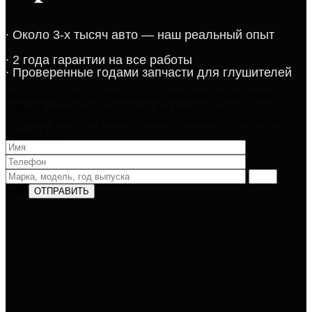
​∙​ ​Около 3-х тысяч авто — наш реальный опыт​​​​​​
∙​ 2 года гарантии на все работы​​​
∙​ Проверенные годами запчасти для глушителей​​
Узнать цену
После отправки мы свяжемся с Вами прямо
сейчас и назовём точную цену для вашего авто​
Оставьте заявку на расчет стоимости ремонта и получите
скидку 10%
+ 75
= 80