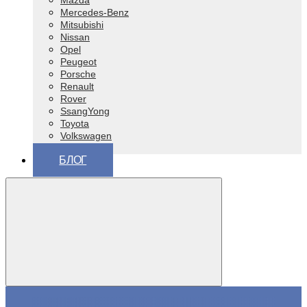
Mazda
Mercedes-Benz
Mitsubishi
Nissan
Opel
Peugeot
Porsche
Renault
Rover
SsangYong
Toyota
Volkswagen
ВАЗ (Lada)
БЛОГ