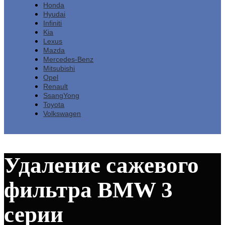
Honda
Hyudai
Infiniti
Kia
Lexus
Mazda
Mercedes-Benz
Mitsubishi
Opel
Renault
SsangYong
Toyota
Volkswagen
Удаление сажевого
фильтра BMW 3
серии