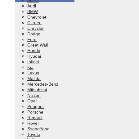
Acura
Audi
BMW
Chevrolet
Citroen
Chrysler
Dodge
Ford
Great Wall
Honda
Hyudai
Infiniti
Kia
Lexus
Mazda
Mercedes-Benz
Mitsubishi
Nissan
Opel
Peugeot
Porsche
Renault
Rover
SsangYong
Toyota