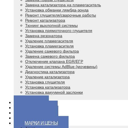
Замена катализатора на пламегаситель
Установка обманки лямбда-зонда
Ремонт глушителя/сварочные работы
Ремонт катализатора
Тюнинг выхлопной системы
Установка прямоточного глушителя
Замена резонатора
Удаление пламегасителя
Установка пламегасителя
Удаление сажевого фильтра
Замена сажевого фильтра
Отключение клапана EGR/ЕГР
Удаление системы AdBlue (мочевины)
Диагностика катализатора
Удаление катализатора
Установка глушителя
Установка катализатора
Установка вакуумной заслонки
Чип тюнинг
ЦЕНЫ
ВОПРОСЫ
КОНТАКТЫ
ВИДЕО
МАРКИ И ЦЕНЫ