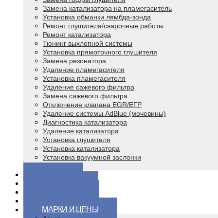
Замена катализатора на пламегаситель
Установка обманки лямбда-зонда
Ремонт глушителя/сварочные работы
Ремонт катализатора
Тюнинг выхлопной системы
Установка прямоточного глушителя
Замена резонатора
Удаление пламегасителя
Установка пламегасителя
Удаление сажевого фильтра
Замена сажевого фильтра
Отключение клапана EGR/ЕГР
Удаление системы AdBlue (мочевины)
Диагностика катализатора
Удаление катализатора
Установка глушителя
Установка катализатора
Установка вакуумной заслонки
Чип тюнинг
ЦЕНЫ
ВОПРОСЫ
КОНТАКТЫ
ВИДЕО
МАРКИ И ЦЕНЫ