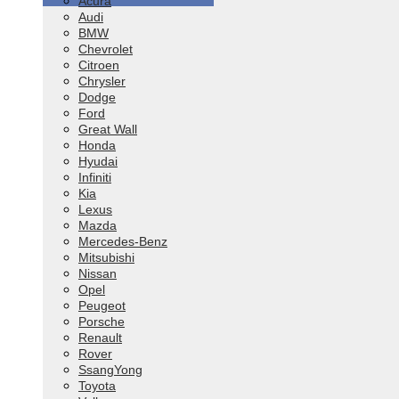
Acura
Audi
BMW
Chevrolet
Citroen
Chrysler
Dodge
Ford
Great Wall
Honda
Hyudai
Infiniti
Kia
Lexus
Mazda
Mercedes-Benz
Mitsubishi
Nissan
Opel
Peugeot
Porsche
Renault
Rover
SsangYong
Toyota