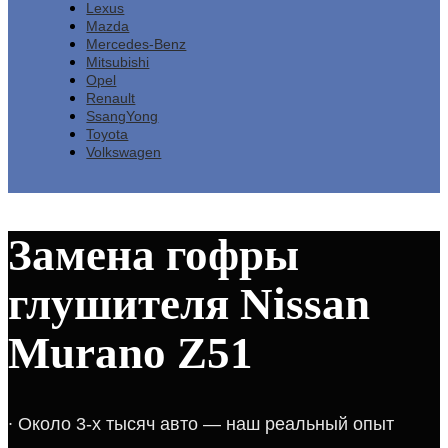
Lexus
Mazda
Mercedes-Benz
Mitsubishi
Opel
Renault
SsangYong
Toyota
Volkswagen
Замена гофры
глушителя Nissan
Murano Z51
​∙​ ​Около 3-х тысяч авто — наш реальный опыт​​​​​​