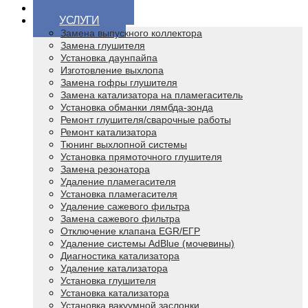
ГЛАВНАЯ
УСЛУГИ
Замена выпускного коллектора
Замена глушителя
Установка даунпайпа
Изготовление выхлопа
Замена гофры глушителя
Замена катализатора на пламегаситель
Установка обманки лямбда-зонда
Ремонт глушителя/сварочные работы
Ремонт катализатора
Тюнинг выхлопной системы
Установка прямоточного глушителя
Замена резонатора
Удаление пламегасителя
Установка пламегасителя
Удаление сажевого фильтра
Замена сажевого фильтра
Отключение клапана EGR/ЕГР
Удаление системы AdBlue (мочевины)
Диагностика катализатора
Удаление катализатора
Установка глушителя
Установка катализатора
Установка вакуумной заслонки