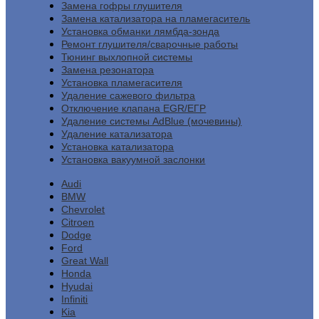
Замена гофры глушителя
Замена катализатора на пламегаситель
Установка обманки лямбда-зонда
Ремонт глушителя/сварочные работы
Тюнинг выхлопной системы
Замена резонатора
Установка пламегасителя
Удаление сажевого фильтра
Отключение клапана EGR/ЕГР
Удаление системы AdBlue (мочевины)
Удаление катализатора
Установка катализатора
Установка вакуумной заслонки
Audi
BMW
Chevrolet
Citroen
Dodge
Ford
Great Wall
Honda
Hyudai
Infiniti
Kia