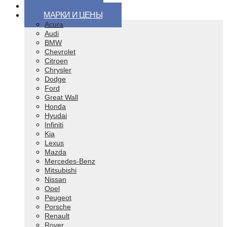
ВИДЕО
МАРКИ И ЦЕНЫ
Acura
Audi
BMW
Chevrolet
Citroen
Chrysler
Dodge
Ford
Great Wall
Honda
Hyudai
Infiniti
Kia
Lexus
Mazda
Mercedes-Benz
Mitsubishi
Nissan
Opel
Peugeot
Porsche
Renault
Rover