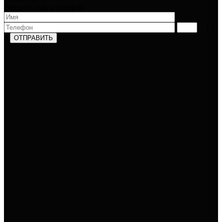
Введите имя и телефон​
− 1 =
4