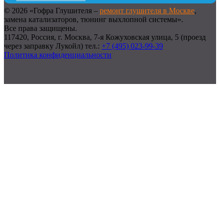
© 2026 «Гофра Глушителя –
ремонт глушителя в Москве
,
замена катализаторов, тюнинг выхлопной системы».
Все права защищены.
117420, Россия, г. Москва, 7-я Кожуховская улица, 5 (проезд
через заправку Лукойл) тел.:
+7 (495) 023-99-39
Политика конфиденциальности