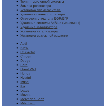
Тюнинг выхлопной системы
Замена резонатора
Установка пламегасителя
Удаление сажевого фильтра
Отключение клапана EGR/ЕГР
Удаление системы AdBlue (мочевины)
Удаление катализатора
Установка катализатора
Установка вакуумной заслонки
Audi
BMW
Chevrolet
Citroen
Dodge
Ford
Great Wall
Honda
Hyudai
Infiniti
Kia
Lexus
Mazda
Mercedes-Benz
Mitsubishi