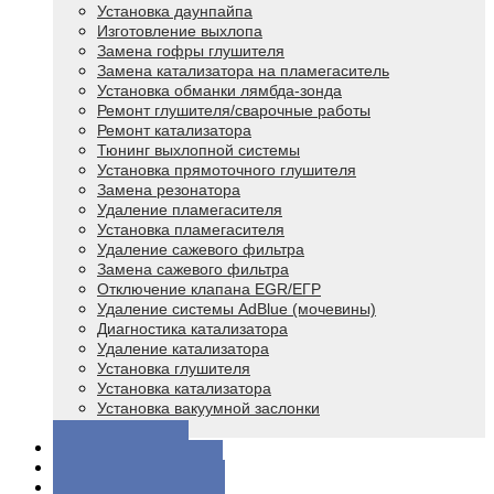
Установка даунпайпа
Изготовление выхлопа
Замена гофры глушителя
Замена катализатора на пламегаситель
Установка обманки лямбда-зонда
Ремонт глушителя/сварочные работы
Ремонт катализатора
Тюнинг выхлопной системы
Установка прямоточного глушителя
Замена резонатора
Удаление пламегасителя
Установка пламегасителя
Удаление сажевого фильтра
Замена сажевого фильтра
Отключение клапана EGR/ЕГР
Удаление системы AdBlue (мочевины)
Диагностика катализатора
Удаление катализатора
Установка глушителя
Установка катализатора
Установка вакуумной заслонки
Чип тюнинг
ЦЕНЫ
ВОПРОСЫ
КОНТАКТЫ