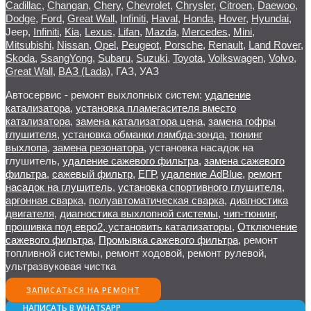
Cadillac
,
Changan
,
Chery
,
Chevrolet
,
Chrysler
,
Citroen
,
Daewoo
,
Dodge
,
Ford
,
Great Wall
,
Infiniti
,
Haval
,
Honda
,
Hover
,
Hyundai
,
Jeep
,
Infiniti
,
Kia
,
Lexus
,
Lifan
,
Mazda
,
Mercedes
,
Mini
,
Mitsubishi
,
Nissan
,
Opel
,
Peugeot
,
Porsche
,
Renault
,
Land Rover
,
Skoda
,
SsangYong
,
Subaru
,
Suzuki
,
Toyota
,
Volkswagen
,
Volvo
,
Great Wall
,
ВАЗ (Lada)
,
ГАЗ
,
УАЗ
Автосервис - ремонт выхлопных систем:
удаление
катализатора
,
установка пламегасителя вместо
катализатора
,
замена катализатора цена
,
замена гофры
глушителя
,
установка обманки лямбда-зонда
,
тюнинг
выхлопа
,
замена резонатора
,
установка насадок на
глушитель
,
удаление сажевого фильтра
,
замена сажевого
фильтра
,
сажевый фильтр
,
ЕГР
,
удаление AdBlue
,
ремонт
насадок на глушитель
,
установка спортивного глушителя
,
аргонная сварка
,
полуавтоматическая сварка
,
диагностика
двигателя
,
диагностика выхлопной системы
,
чип-тюнинг,
прошивка под евро2, установить катализаторы
,
Отключение
сажевого фильтра
,
Промывка сажевого фильтра
,
ремонт
топливной системы
,
ремонт ходовой
,
ремонт рулевой
,
ультразвуковая чистка
ЗАПИСАТЬСЯ НА РЕМОНТ
НАПИСАТЬ В WHATSAPP