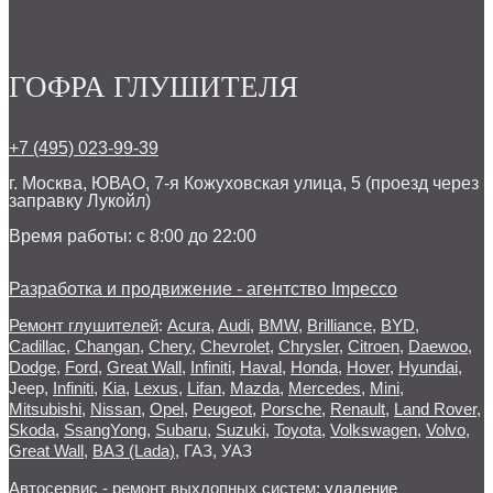
ГОФРА ГЛУШИТЕЛЯ
+7 (495) 023-99-39
г. Москва, ЮВАО, 7-я Кожуховская улица, 5 (проезд через
заправку Лукойл)
Время работы: с 8:00 до 22:00
Разработка и продвижение - агентство Impecco
Ремонт глушителей
:
Acura
,
Audi
,
BMW
,
Brilliance
,
BYD
,
Cadillac
,
Changan
,
Chery
,
Chevrolet
,
Chrysler
,
Citroen
,
Daewoo
,
Dodge
,
Ford
,
Great Wall
,
Infiniti
,
Haval
,
Honda
,
Hover
,
Hyundai
,
Jeep
,
Infiniti
,
Kia
,
Lexus
,
Lifan
,
Mazda
,
Mercedes
,
Mini
,
Mitsubishi
,
Nissan
,
Opel
,
Peugeot
,
Porsche
,
Renault
,
Land Rover
,
Skoda
,
SsangYong
,
Subaru
,
Suzuki
,
Toyota
,
Volkswagen
,
Volvo
,
Great Wall
,
ВАЗ (Lada)
,
ГАЗ
,
УАЗ
Автосервис - ремонт выхлопных систем:
удаление