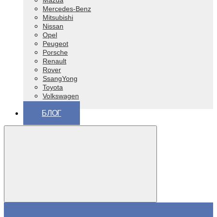
Mazda
Mercedes-Benz
Mitsubishi
Nissan
Opel
Peugeot
Porsche
Renault
Rover
SsangYong
Toyota
Volkswagen
ВАЗ (Lada)
БЛОГ