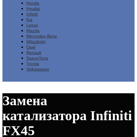
Honda
Hyudai
Infiniti
Kia
Lexus
Mazda
Mercedes-Benz
Mitsubishi
Opel
Renault
SsangYong
Toyota
Volkswagen
Замена
катализатора Infiniti
FX45