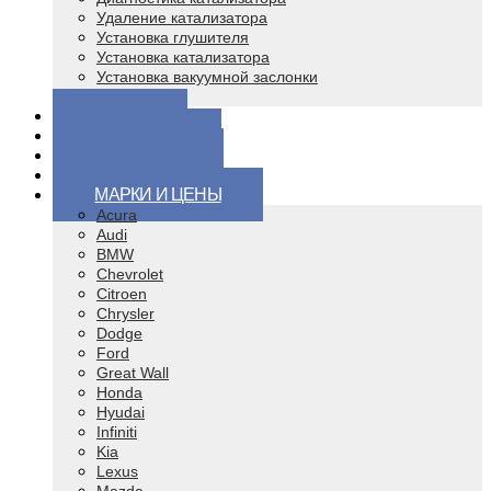
Удаление катализатора
Установка глушителя
Установка катализатора
Установка вакуумной заслонки
Чип тюнинг
ЦЕНЫ
ВОПРОСЫ
КОНТАКТЫ
ВИДЕО
МАРКИ И ЦЕНЫ
Acura
Audi
BMW
Chevrolet
Citroen
Chrysler
Dodge
Ford
Great Wall
Honda
Hyudai
Infiniti
Kia
Lexus