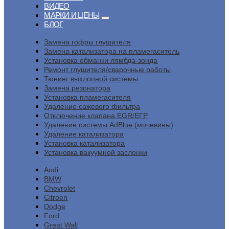
ВИДЕО
МАРКИ И ЦЕНЫ
БЛОГ
Замена гофры глушителя
Замена катализатора на пламегаситель
Установка обманки лямбда-зонда
Ремонт глушителя/сварочные работы
Тюнинг выхлопной системы
Замена резонатора
Установка пламегасителя
Удаление сажевого фильтра
Отключение клапана EGR/ЕГР
Удаление системы AdBlue (мочевины)
Удаление катализатора
Установка катализатора
Установка вакуумной заслонки
Audi
BMW
Chevrolet
Citroen
Dodge
Ford
Great Wall