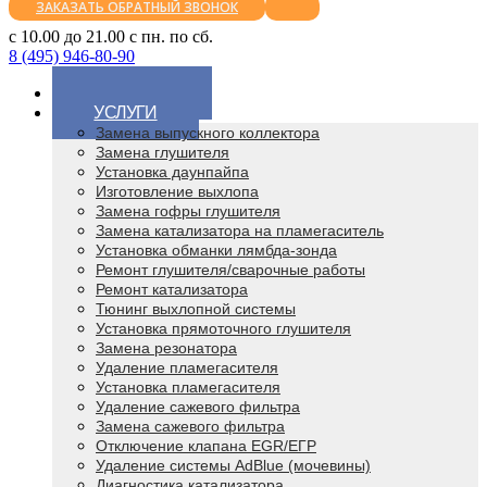
ЗАКАЗАТЬ ОБРАТНЫЙ ЗВОНОК
с 10.00 до 21.00 с пн. по сб.
8 (495) 946-80-90
ГЛАВНАЯ
УСЛУГИ
Замена выпускного коллектора
Замена глушителя
Установка даунпайпа
Изготовление выхлопа
Замена гофры глушителя
Замена катализатора на пламегаситель
Установка обманки лямбда-зонда
Ремонт глушителя/сварочные работы
Ремонт катализатора
Тюнинг выхлопной системы
Установка прямоточного глушителя
Замена резонатора
Удаление пламегасителя
Установка пламегасителя
Удаление сажевого фильтра
Замена сажевого фильтра
Отключение клапана EGR/ЕГР
Удаление системы AdBlue (мочевины)
Диагностика катализатора