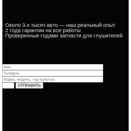
∙​ ​Около 3-х тысяч авто — наш реальный опыт​​​​​​
∙​ 2 года гарантии на все работы​​​
∙​ Проверенные годами запчасти для глушителей​​
Узнать цену
После отправки мы свяжемся с Вами прямо
сейчас и назовём точную цену для вашего авто​
Оставьте заявку на расчет стоимости ремонта и получите
скидку 10%
7 + 3 =