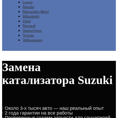
Lexus
Mazda
Mercedes-Benz
Mitsubishi
Opel
Renault
SsangYong
Toyota
Volkswagen
Замена
катализатора Suzuki
∙​ ​Около 3-х тысяч авто — наш реальный опыт​​​​​​
∙​ 2 года гарантии на все работы​​​
∙​ Проверенные годами запчасти для глушителей​​