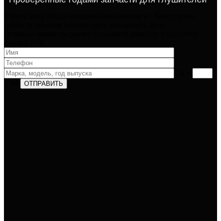
Узнать цену
После отправки мы свяжемся с Вами прямо
сейчас и назовём точную цену для вашего авто​
Оставьте заявку на расчет стоимости ремонта и получите
скидку 10%
74 −
= 64