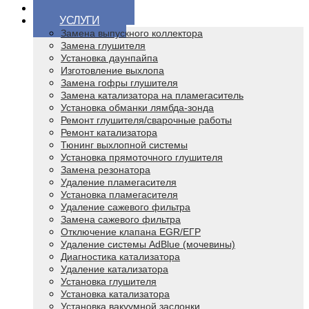
ГЛАВНАЯ
УСЛУГИ
Замена выпускного коллектора
Замена глушителя
Установка даунпайпа
Изготовление выхлопа
Замена гофры глушителя
Замена катализатора на пламегаситель
Установка обманки лямбда-зонда
Ремонт глушителя/сварочные работы
Ремонт катализатора
Тюнинг выхлопной системы
Установка прямоточного глушителя
Замена резонатора
Удаление пламегасителя
Установка пламегасителя
Удаление сажевого фильтра
Замена сажевого фильтра
Отключение клапана EGR/ЕГР
Удаление системы AdBlue (мочевины)
Диагностика катализатора
Удаление катализатора
Установка глушителя
Установка катализатора
Установка вакуумной заслонки