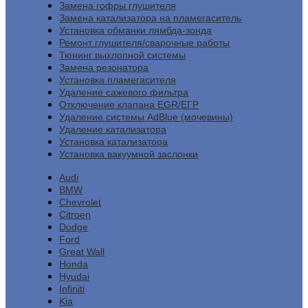
Замена гофры глушителя
Замена катализатора на пламегаситель
Установка обманки лямбда-зонда
Ремонт глушителя/сварочные работы
Тюнинг выхлопной системы
Замена резонатора
Установка пламегасителя
Удаление сажевого фильтра
Отключение клапана EGR/ЕГР
Удаление системы AdBlue (мочевины)
Удаление катализатора
Установка катализатора
Установка вакуумной заслонки
Audi
BMW
Chevrolet
Citroen
Dodge
Ford
Great Wall
Honda
Hyudai
Infiniti
Kia